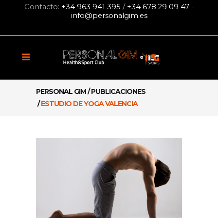
Contacto:
+34 963 941 395
/
+34 678 29 09 47
-
info@personalgim.es
PERSONAL GIM
/
PUBLICACIONES
/
ESTUDIO DE YOGA VALENCIA