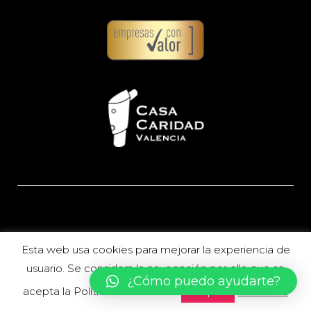
Esta web usa cookies para mejorar la experiencia de
usuario. Se considera la navegación por ella que se
¿Cómo puedo ayudarte?
acepta la Política de Cookies.
Leer más
Aceptar
2017 © Desarrollado por
Éruga Comunicación