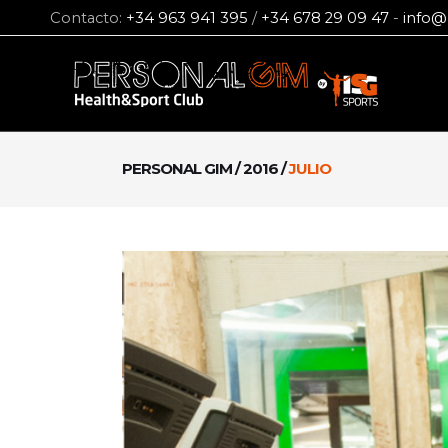
Contacto:
+34 963 941 395
/
+34 678 29 09 47
-
info@
PERSONAL GIM
/
2016
/
JULIO