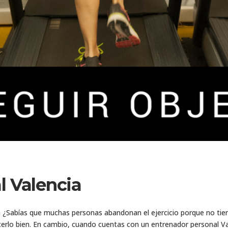
l Valencia
 ¿Sabías que muchas personas abandonan el ejercicio porque no tien
cerlo bien. En cambio, cuando cuentas con un entrenador personal Val