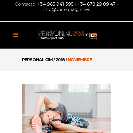
Contacto:
+34 963 941 395
/
+34 678 29 09 47
-
info@personalgim.es
PERSONAL GIM
/
2018
/
NOVIEMBRE