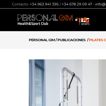
Contacto:
+34 963 941 395
/
+34 678 29 09 47
-
info@
PERSONAL GIM
/
PUBLICACIONES
/
PILATES 