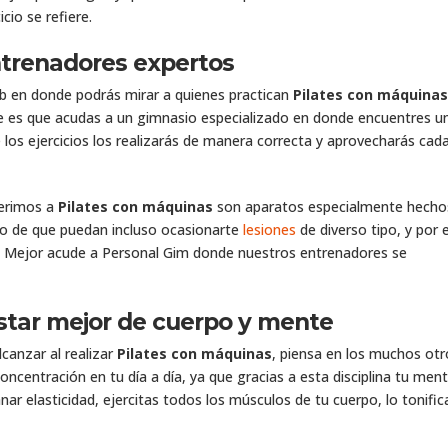
cio se refiere.
ntrenadores expertos
b en donde podrás mirar a quienes practican
Pilates con máquinas
e es que acudas a un gimnasio especializado en donde encuentres u
e los ejercicios los realizarás de manera correcta y aprovecharás cad
ferimos a
Pilates con máquinas
son aparatos especialmente hecho
esgo de que puedan incluso ocasionarte
lesiones
de diverso tipo, y por e
d. Mejor acude a Personal Gim donde nuestros entrenadores se
star mejor de cuerpo y mente
canzar al realizar
Pilates con máquinas
, piensa en los muchos otr
ncentración en tu día a día, ya que gracias a esta disciplina tu ment
ar elasticidad, ejercitas todos los músculos de tu cuerpo, lo tonific