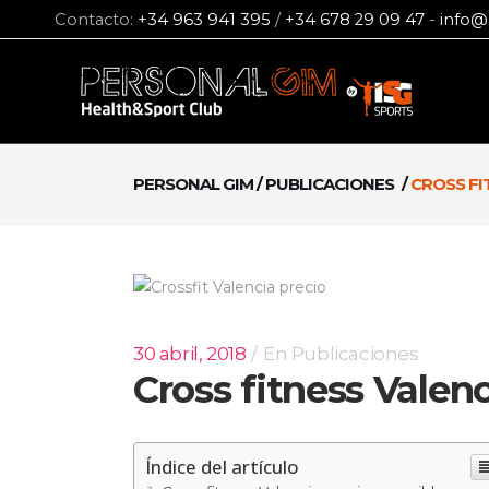
Contacto:
+34 963 941 395
/
+34 678 29 09 47
-
info@
PERSONAL GIM
/
PUBLICACIONES
/
CROSS FI
30 abril, 2018
En
Publicaciones
Cross fitness Valenc
Índice del artículo