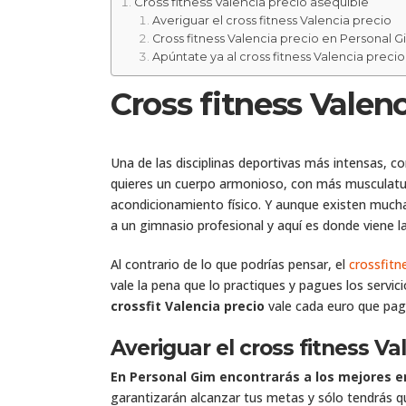
Cross fitness Valencia precio asequible
Averiguar el cross fitness Valencia precio
Cross fitness Valencia precio en Personal G
Apúntate ya al cross fitness Valencia precio
Cross fitness Valen
Una de las disciplinas deportivas más intensas, co
quieres un cuerpo armonioso, con más musculatura
acondicionamiento físico. Y aunque existen mucha
a un gimnasio profesional y aquí es donde viene l
Al contrario de lo que podrías pensar, el
crossfitn
vale la pena que lo practiques y pagues los servi
crossfit Valencia precio
vale cada euro que pag
Averiguar el cross fitness Va
En Personal Gim encontrarás a los mejores en
garantizarán alcanzar tus metas y sólo tendrás que