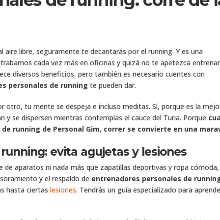
ales de running: corre de l
al aire libre, seguramente te decantarás por el running. Y es una
 trabamos cada vez más en oficinas y quizá no te apetezca entrenar
rece diversos beneficios, pero también es necesario cuentes con
s personales de running
te pueden dar.
r otro, tu mente se despeja e incluso meditas. Sí, porque es la mejo
an y se dispersen mientras contemplas el cauce del Turia. Porque
cu
 de running de Personal Gim, correr se convierte en una maravi
unning: evita agujetas y lesiones
re de aparatos ni nada más que zapatillas deportivas y ropa cómoda,
esoramiento y el respaldo de
entrenadores personales de runnin
as hasta ciertas
lesiones
. Tendrás un guía especializado para aprende