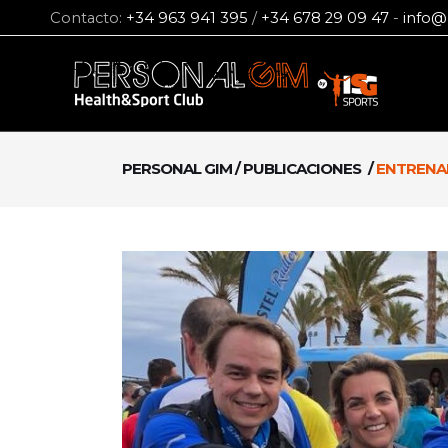
Contacto:
+34 963 941 395
/
+34 678 29 09 47
-
info@
PERSONAL GIM
/
PUBLICACIONES
/
ENTRENA