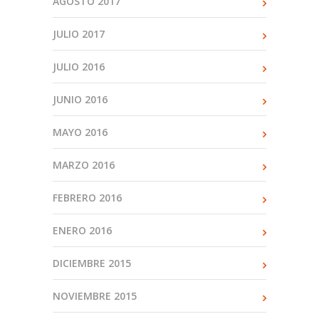
AGOSTO 2017
JULIO 2017
JULIO 2016
JUNIO 2016
MAYO 2016
MARZO 2016
FEBRERO 2016
ENERO 2016
DICIEMBRE 2015
NOVIEMBRE 2015