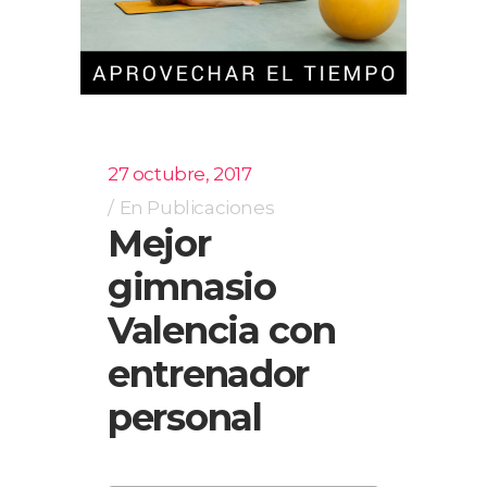
27 octubre, 2017
En
Publicaciones
Mejor
gimnasio
Valencia con
entrenador
personal