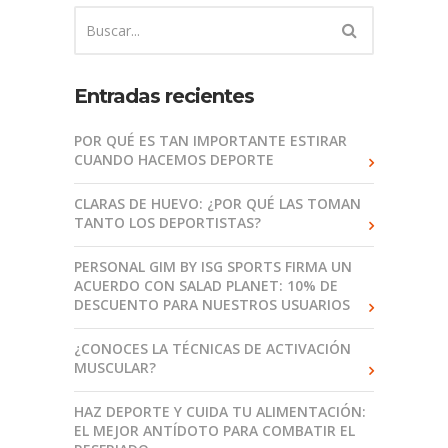
Entradas recientes
POR QUÉ ES TAN IMPORTANTE ESTIRAR
CUANDO HACEMOS DEPORTE
CLARAS DE HUEVO: ¿POR QUÉ LAS TOMAN
TANTO LOS DEPORTISTAS?
PERSONAL GIM BY ISG SPORTS FIRMA UN
ACUERDO CON SALAD PLANET: 10% DE
DESCUENTO PARA NUESTROS USUARIOS
¿CONOCES LA TÉCNICAS DE ACTIVACIÓN
MUSCULAR?
HAZ DEPORTE Y CUIDA TU ALIMENTACIÓN:
EL MEJOR ANTÍDOTO PARA COMBATIR EL