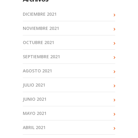
DICIEMBRE 2021
NOVIEMBRE 2021
OCTUBRE 2021
SEPTIEMBRE 2021
AGOSTO 2021
JULIO 2021
JUNIO 2021
MAYO 2021
ABRIL 2021