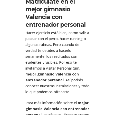
Matricúlate en el
mejor gimnasio
Valencia con
entrenador personal
Hacer ejercicio está bien, como salir a
pasear con el perro, hacer running o
algunas rutinas. Pero cuando de
verdad te decides a hacerlo
seriamente, los resultados son
evidentes y visibles. Por eso te
invitamos a visitar Personal Gim,
mejor gimnasio Valencia con
entrenador personal
. Así podrás
conocer nuestras instalaciones y todo
lo que podemos ofrecerte.
Para más información sobre el
mejor
gimnasio Valencia con entrenador
personal,
escríbenos. Nuestro correo