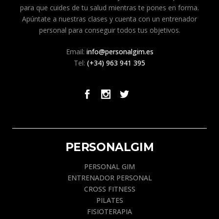
para que cuides de tu salud mientras te pones en forma.
Apúntate a nuestras clases y cuenta con un entrenador
personal para conseguir todos tus objetivos.
Email:
info@personalgim.es
Tel:
(+34) 963 941 395
PERSONALGIM
PERSONAL GIM
ENTRENADOR PERSONAL
CROSS FITNESS
PILATES
FISIOTERAPIA