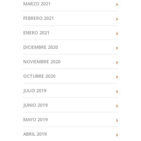
MARZO 2021
FEBRERO 2021
ENERO 2021
DICIEMBRE 2020
NOVIEMBRE 2020
OCTUBRE 2020
JULIO 2019
JUNIO 2019
MAYO 2019
ABRIL 2019