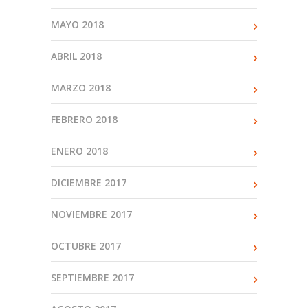
MAYO 2018
ABRIL 2018
MARZO 2018
FEBRERO 2018
ENERO 2018
DICIEMBRE 2017
NOVIEMBRE 2017
OCTUBRE 2017
SEPTIEMBRE 2017