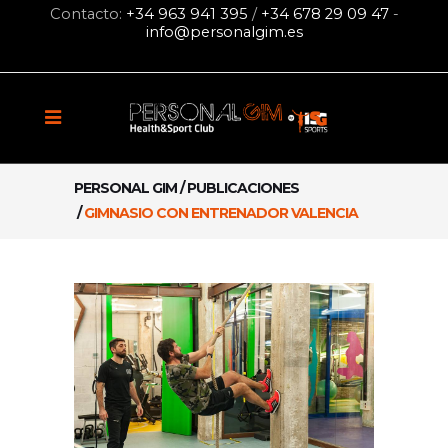
Contacto:
+34 963 941 395
/
+34 678 29 09 47
-
info@personalgim.es
PERSONAL GIM
/
PUBLICACIONES
/
GIMNASIO CON ENTRENADOR VALENCIA