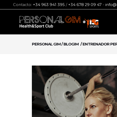
Contacto:
+34 963 941 395
/
+34 678 29 09 47
-
info@
PERSONAL GIM
/
BLOGIM
/
ENTRENADOR PE