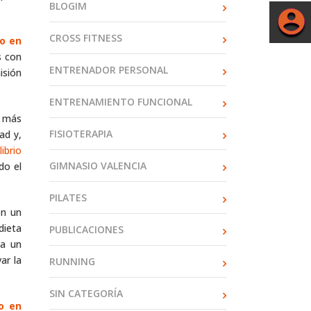
BLOGIM
CROSS FITNESS
io en
s con
ENTRENADOR PERSONAL
isión
ENTRENAMIENTO FUNCIONAL
r más
FISIOTERAPIA
ad y,
librio
GIMNASIO VALENCIA
do el
PILATES
on un
dieta
PUBLICACIONES
 a un
ar la
RUNNING
SIN CATEGORÍA
o en