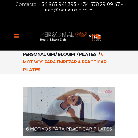
Contacto:
+34 963 941 395
/
+34 678 29 09 47
-
info@personalgim.es
PERSONAL GIM
/
BLOGIM
/
PILATES
/
6
MOTIVOS PARA EMPEZAR A PRACTICAR
PILATES