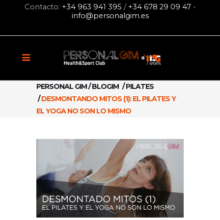
Contacto:
+34 963 941 395
/
+34 678 29 09 47
-
info@personalgim.es
PERSONAL GIM
/
BLOGIM
/
PILATES
/
DESMONTANDO MITOS (1): EL PILATES Y
EL YOGA NO SON LO MISMO